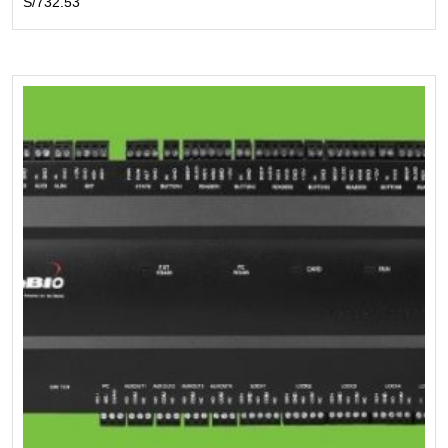
S/
732.53