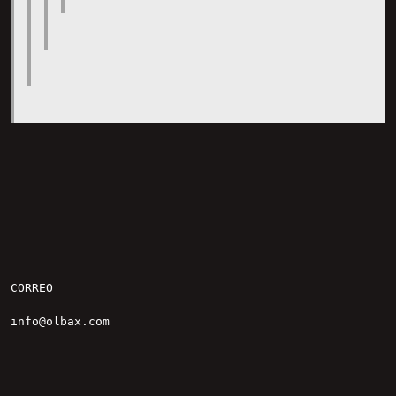
CORREO

info@olbax.com