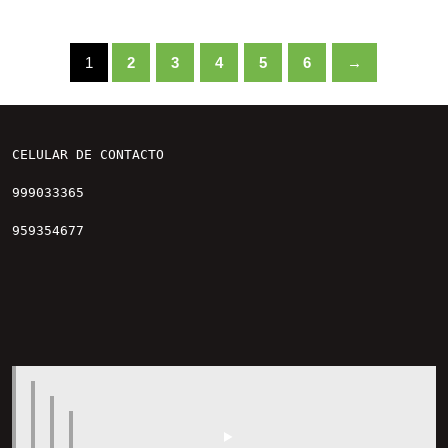
1
2
3
4
5
6
→
CELULAR DE CONTACTO

999033365

959354677