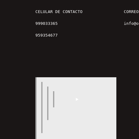
CELULAR DE CONTACTO

CORREO

999033365

info@o
959354677